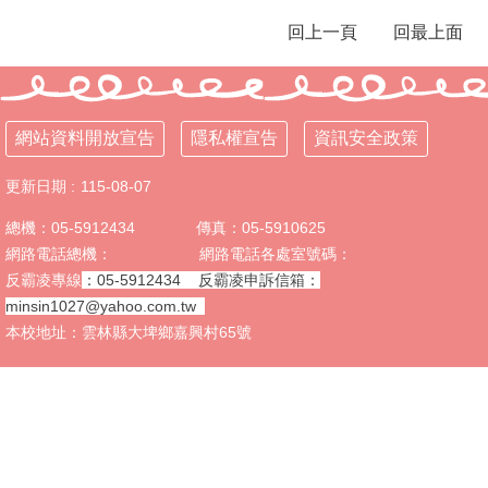
回上一頁
回最上面
校
務
E
化
網站資料開放宣告
隱私權宣告
資訊安全政策
課
程
更新日期
115-08-07
計
畫
總機：05-5912434 傳真：05-5910625
網路電話總機： 網路電話各處室號碼：
英
語
反霸凌專線
：05-5912434
反霸凌申訴信箱
：
口
minsin1027@yahoo.com.tw
說
本校地址：雲林縣大埤鄉嘉興村65號
展
能
樂
學
計
畫