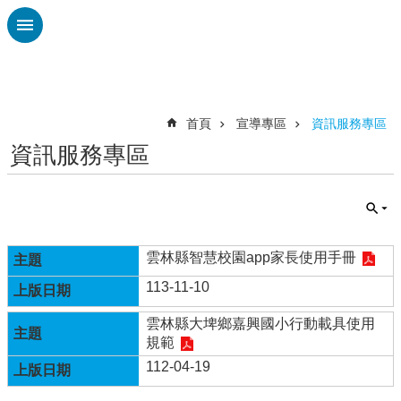
跳到主要內容區塊
進
階
搜
尋
首頁
宣導專區
資訊服務專區
資訊服務專區
校
園
動
態
認
雲林縣智慧校園app家長使用手冊
識
113-11-10
本
校
雲林縣大埤鄉嘉興國小行動載具使用
規範
行
政
112-04-19
處
室