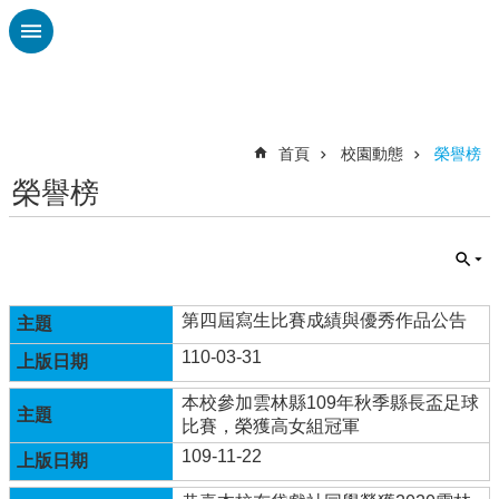
跳到主要內容區塊
進
階
搜
尋
首頁
校園動態
榮譽榜
榮譽榜
校
園
動
態
認
第四屆寫生比賽成績與優秀作品公告
識
110-03-31
本
校
本校參加雲林縣109年秋季縣長盃足球
比賽，榮獲高女組冠軍
行
政
109-11-22
處
室