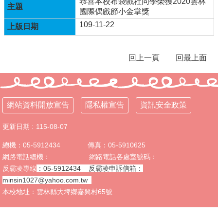
恭喜本校布袋戲社同學榮獲2020雲林
國際偶戲節小金掌獎
校
109-11-22
務
E
化
回上一頁
回最上面
課
程
計
畫
網站資料開放宣告
隱私權宣告
資訊安全政策
英
語
更新日期
115-08-07
口
說
總機：05-5912434 傳真：05-5910625
展
網路電話總機： 網路電話各處室號碼：
能
反霸凌專線
：05-5912434
反霸凌申訴信箱
：
樂
minsin1027@yahoo.com.tw
學
本校地址：雲林縣大埤鄉嘉興村65號
計
畫